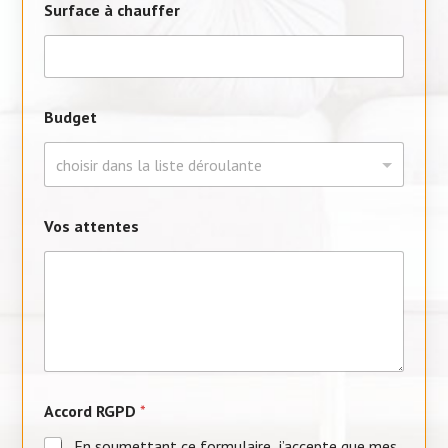
Surface à chauffer
Budget
S
Vos attentes
u
r
f
a
c
e
*
à
Accord RGPD
*
En soumettant ce formulaire, j’accepte que mes